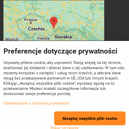
Preferencje dotyczące prywatności
Używamy plików cookie, aby usprawnić Twoją wizytę na tej stronie,
analizować jej działanie i zbierać dane o jej użytkowaniu. W tym celu
możemy korzystać z narzędzi i usług stron trzecich, a zebrane dane
Ważne linki
mogą być przekazywane partnerom w UE, USA lub innych krajach.
Klikając „Akceptuj wszystkie pliki cookie", wyrażasz zgodę na to
przetwarzanie. Możesz znaleźć szczegółowe informacje lub
Odkup cewek
dostosować swoje preferencje poniżej.
Oświadczenie o ochronie prywatności
©
2026
Prawa autorskie
Preferencje dotyczące prywatności
Akceptuj wszystkie pliki cookie
Oświadczenie o ochronie prywatności
Pokaż szczegóły
Strona stworzona przy użyciu:
ByznysWeb.cz