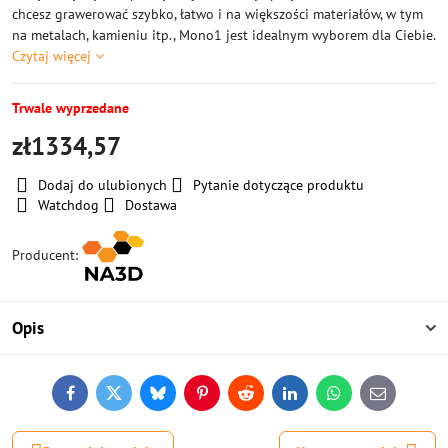
chcesz grawerować szybko, łatwo i na większości materiałów, w tym
na metalach, kamieniu itp., Mono1 jest idealnym wyborem dla Ciebie.
Czytaj więcej
Trwale wyprzedane
zł1334,57
Dodaj do ulubionych
Pytanie dotyczące produktu
Watchdog
Dostawa
Producent:
Opis
Facebook
Twitter
Bluesky
Pinterest
Reddit
LinkedIn
WhatsApp
E-
mail