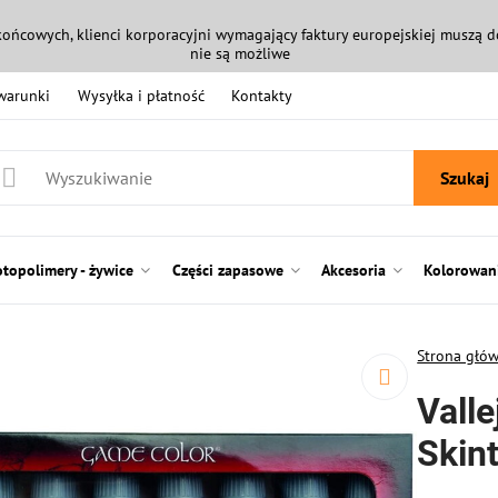
końcowych, klienci korporacyjni wymagający faktury europejskiej muszą
nie są możliwe
 warunki
Wysyłka i płatność
Kontakty
Szukaj
otopolimery - żywice
Części zapasowe
Akcesoria
Kolorowani
Strona głó
Valle
Skin