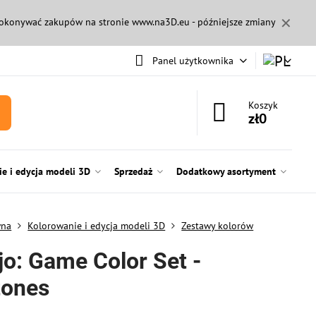
✕
 dokonywać zakupów na stronie
www.na3D.eu
- późniejsze zmiany
Panel użytkownika
Koszyk
zł0
e i edycja modeli 3D
Sprzedaż
Dodatkowy asortyment
wna
Kolorowanie i edycja modeli 3D
Zestawy kolorów
jo: Game Color Set -
tones