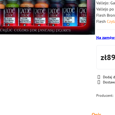
Vallejo: G
Vallejo po
Flesh Bron
Flesh
Czyt
Na zamówi
zł8
Dodaj 
Dostaw
Producent:
Opis