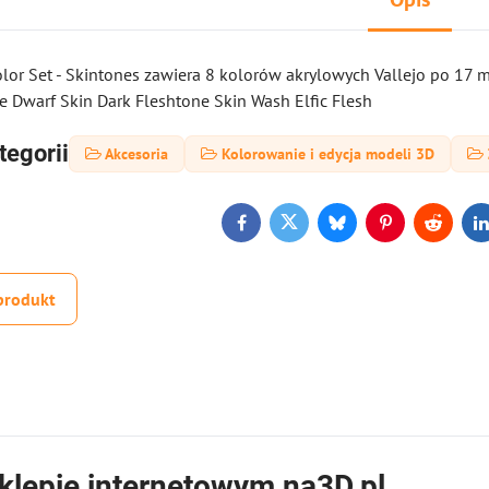
lor Set - Skintones zawiera 8 kolorów akrylowych Vallejo po 17 ml
e Dwarf Skin Dark Fleshtone Skin Wash Elfic Flesh
tegorii
Akcesoria
Kolorowanie i edycja modeli 3D
Facebook
Twitter
Bluesky
Pinterest
Reddit
L
produkt
klepie internetowym na3D.pl