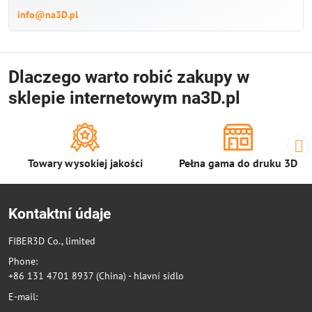
info@na3D.pl
Dlaczego warto robić zakupy w
sklepie internetowym na3D.pl
Towary wysokiej jakości
Pełna gama do druku 3D
Kontaktní údaje
FIBER3D Co., limited
Phone:
+86 131 4701 8937 (China) - hlavní sídlo
E-mail: