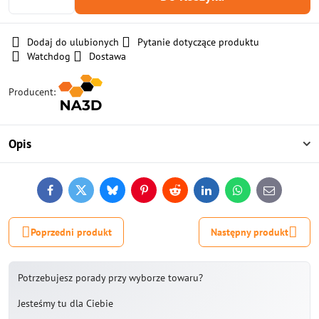
Dodaj do ulubionych
Pytanie dotyczące produktu
Watchdog
Dostawa
Producent:
Opis
Facebook
Twitter
Bluesky
Pinterest
Reddit
LinkedIn
WhatsApp
E-
mail
Poprzedni produkt
Następny produkt
Potrzebujesz porady przy wyborze towaru?
Jesteśmy tu dla Ciebie