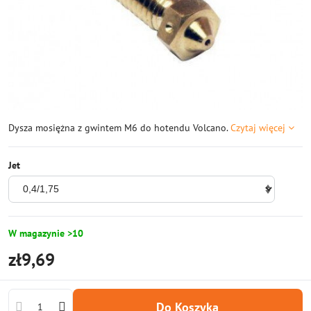
Dysza mosiężna z gwintem M6 do hotendu Volcano.
Czytaj więcej
Jet
W magazynie >10
zł9,69
Do Koszyka