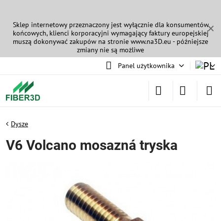
Sklep internetowy przeznaczony jest wyłącznie dla konsumentów
✕
końcowych, klienci korporacyjni wymagający faktury europejskiej
muszą dokonywać zakupów na stronie
www.na3D.eu
- późniejsze
zmiany nie są możliwe
Panel użytkownika
Dysze
V6 Volcano mosazná tryska