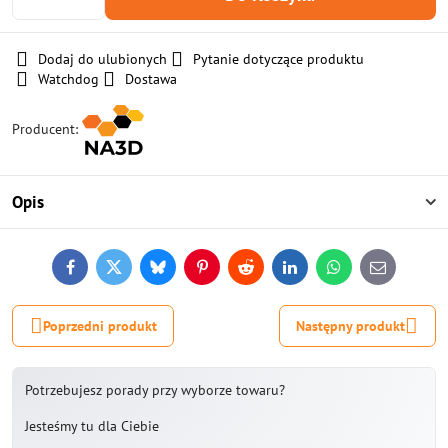
Dodaj do ulubionych
Pytanie dotyczące produktu
Watchdog
Dostawa
Producent:
Opis
Facebook
Twitter
Bluesky
Pinterest
Reddit
LinkedIn
WhatsApp
E-
mail
Poprzedni produkt
Następny produkt
Potrzebujesz porady przy wyborze towaru?
Jesteśmy tu dla Ciebie