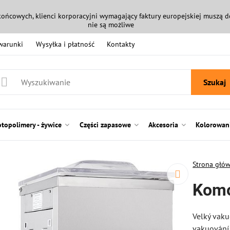
końcowych, klienci korporacyjni wymagający faktury europejskiej muszą
nie są możliwe
 warunki
Wysyłka i płatność
Kontakty
Szukaj
otopolimery - żywice
Części zapasowe
Akcesoria
Kolorowani
Strona głó
Komo
Velký vak
vakuování 