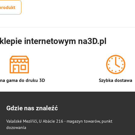
produkt
klepie internetowym na3D.pl
łna gama do druku 3D
Szybka dostawa
Gdzie nas znaleźć
Valašské Meziříčí, U Abácie 216 - magazyn towarów, punkt
dozowania