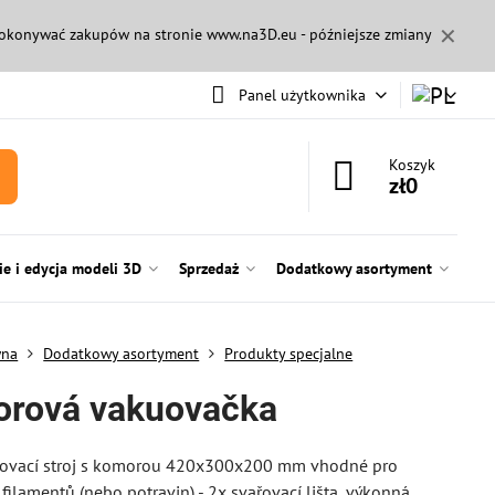
✕
 dokonywać zakupów na stronie
www.na3D.eu
- późniejsze zmiany
Panel użytkownika
Koszyk
zł0
e i edycja modeli 3D
Sprzedaż
Dodatkowy asortyment
wna
Dodatkowy asortyment
Produkty specjalne
rová vakuovačka
uovací stroj s komorou 420x300x200 mm vhodné pro
filamentů (nebo potravin) - 2x svařovací lišta, výkonná