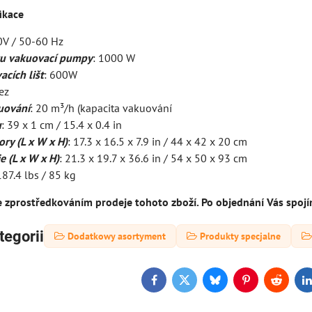
ikace
0V / 50-60 Hz
u vakuovací pumpy
: 1000 W
cích lišt
: 600W
ez
uování
: 20 m³/h (kapacita vakuování
u
: 39 x 1 cm / 15.4 x 0.4 in
mory
(L x W x H)
: 17.3 x 16.5 x 7.9 in / 44 x 42 x 20 cm
e (L x W x H)
: 21.3 x 19.7 x 36.6 in / 54 x 50 x 93 cm
187.4 lbs / 85 kg
e zprostředkováním prodeje tohoto zboží. Po objednání Vás spoj
tegorii
Dodatkowy asortyment
Produkty specjalne
Facebook
Twitter
Bluesky
Pinterest
Reddit
L