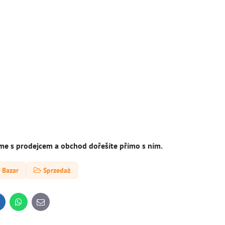
íme s prodejcem a obchod dořešíte přímo s ním.
Bazar
Sprzedaż
inkedIn
WhatsApp
E-
mail