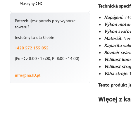
Maszyny CNC
Technická specif
Napájení
: 23
Potrzebujesz porady przy wyborze
Výkon motor
towaru?
Výkon svařova
Jesteśmy tu dla Ciebie
Materiá
l
: Ner
Kapacita vak
+420 572 155 055
Rozměr svár
(Po - Cz 8:00 - 15:00, Pi 8:00 - 14:00)
Velikost ko
Velikost stroj
Váha stroje
: 
info@na3D.pl
Tento produkt j
Więcej z ka