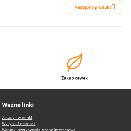
Następny produkt
Zakup cewek
Ważne linki
Zasady i warunki
Wysyłka i płatność
Warunki użytkowania strony internetowej