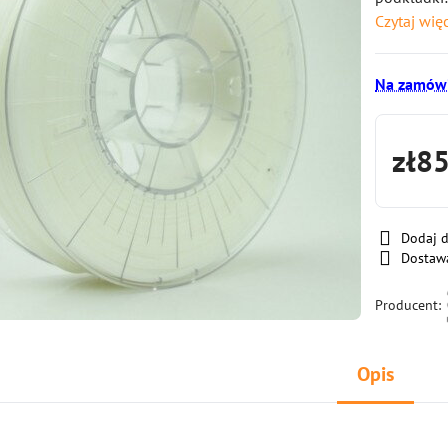
Czytaj wię
Na zamówi
zł8
Dodaj 
Dostaw
Producent:
Opis