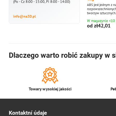
(Po - Cz 8:00 - 15:00, Pi 8:00 - 14:00)
ABS jest jednym z na
rozpowszechnionych
tworzyw sztucznych.
info@na3D.pl
wysoką wytrzymałość
W magazynie <10
odporność na temper
od zł42,01
filamentu: 1,75 mm 
kg - zawiera około 3
1,75 mm. Dostarczo
Materiał ABS jest r
-metrowych paczkac
Dlaczego warto robić zakupy w s
Towary wysokiej jakości
Pe
Kontaktní údaje