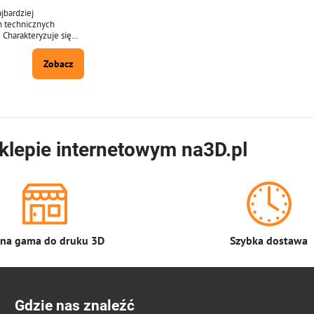
jbardziej
 technicznych
 Charakteryzuje się
, wytrzymałość i
aturę. Średnica
Zobacz
± 0,02 mm. Pakiet 1
99 m strun o średnicy
ne w 14 odcieniach.
ównież dostępny po 10
h dla długopisów 3D.
klepie internetowym na3D.pl
łna gama do druku 3D
Szybka dostawa
Gdzie nas znaleźć