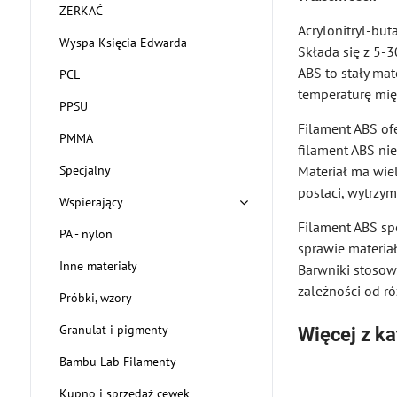
ZERKAĆ
Acrylonitryl-bu
Wyspa Księcia Edwarda
Składa się z 5-3
ABS to stały mat
PCL
temperaturę mię
PPSU
Filament ABS ofe
PMMA
filament ABS ni
Specjalny
Materiał ma wie
postaci, wytrzym
Wspierający
Filament ABS sp
PA - nylon
sprawie materiał
Inne materiały
Barwniki stosow
zależności od ró
Próbki, wzory
Granulat i pigmenty
Więcej z ka
Bambu Lab Filamenty
Kupno i sprzedaż cewek