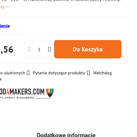
cej
enie
5,56
Do Koszyka
do ulubionych
Pytanie dotyczące produktu
Watchdog
a
Dodatkowe informacje