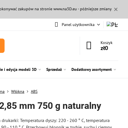
✕
 dokonywać zakupów na stronie
www.na3D.eu
- późniejsze zmiany
Panel użytkownika
Koszyk
zł0
e i edycja modeli 3D
Sprzedaż
Dodatkowy asortyment
wna
Włókna
ABS
2,85 mm 750 g naturalny
 drukarki: Temperatura dyszy: 220 - 260 ° C, temperatura
 90 - 110 ° C. Przechowuj błonnik w torbie, suchy i ciemny.