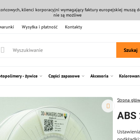
końcowych, klienci korporacyjni wymagający faktury europejskiej muszą
nie są możliwe
 warunki
Wysyłka i płatność
Kontakty
Szukaj
otopolimery - żywice
Części zapasowe
Akcesoria
Kolorowani
Strona głó
ABS 
Ustawienia
podkładki: