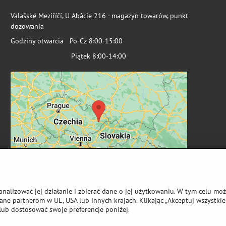
Valašské Meziříčí, U Abácie 216 - magazyn towarów, punkt
dozowania
Godziny otwarcia Po-Cz 8:00-15:00
Piątek 8:00-14:00
analizować jej działanie i zbierać dane o jej użytkowaniu. W tym celu mo
ne partnerom w UE, USA lub innych krajach. Klikając „Akceptuj wszystkie 
lub dostosować swoje preferencje poniżej.
wa autorskie
Preferencje dotyczące prywatności
Oświadczenie o ochronie 