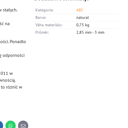
 stałych.
Kategorie:
ABS
Barva:
natural
ść na
Váha materiálu:
0,75 kg
Průměr:
2,85 mm - 3 mm
łości. Ponadto
ę odporności
/2011 w
wnością.
 to różnić w
inkedIn
WhatsApp
E-