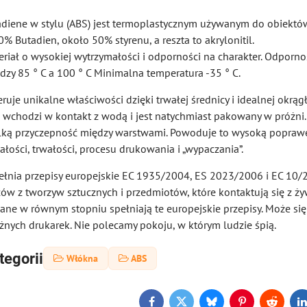
tadiene w stylu (ABS) jest termoplastycznym używanym do obiektów
0% Butadien, około 50% styrenu, a reszta to akrylonitil.
eriał o wysokiej wytrzymałości i odporności na charakter. Odporno
dzy 85 ° C a 100 ° C Minimalna temperatura -35 ° C.
ruje unikalne właściwości dzięki trwałej średnicy i idealnej okrąg
e wchodzi w kontakt z wodą i jest natychmiast pakowany w próżni.
lką przyczepność między warstwami. Powoduje to wysoką popraw
ałości, trwałości, procesu drukowania i „wypaczania”.
ełnia przepisy europejskie EC 1935/2004, ES 2023/2006 i EC 10
ów z tworzyw sztucznych i przedmiotów, które kontaktują się z ży
ane w równym stopniu spełniają te europejskie przepisy. Może się
żnych drukarek. Nie polecamy pokoju, w którym ludzie śpią.
tegorii
Włókna
ABS
Facebook
Twitter
Bluesky
Pinterest
Reddit
L