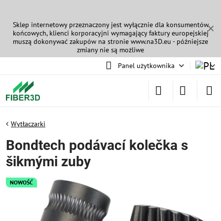
Sklep internetowy przeznaczony jest wyłącznie dla konsumentów
✕
końcowych, klienci korporacyjni wymagający faktury europejskiej
muszą dokonywać zakupów na stronie
www.na3D.eu
- późniejsze
zmiany nie są możliwe
Panel użytkownika
Wytłaczarki
Bondtech podávací kolečka s
šikmými zuby
NOWOŚĆ