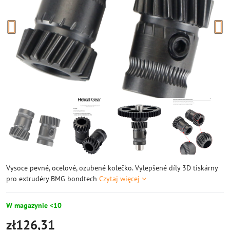
Vysoce pevné, ocelové, ozubené kolečko. Vylepšené díly 3D tiskárny
pro extrudéry BMG bondtech
Czytaj więcej
W magazynie <10
zł126,31