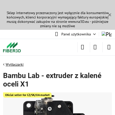
Sklep internetowy przeznaczony jest wyłącznie dla konsumentów
✕
końcowych, klienci korporacyjni wymagający faktury europejskiej
muszą dokonywać zakupów na stronie
www.na3D.eu
- późniejsze
zmiany nie są możliwe
Panel użytkownika
Wytłaczarki
Bambu Lab - extruder z kalené
oceli X1
Oficial seller for CZ/SK/UA market