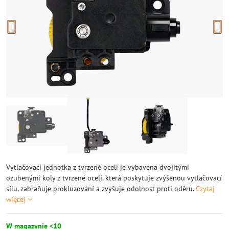
Vytlačovací jednotka z tvrzené oceli je vybavena dvojitými
ozubenými koly z tvrzené oceli, která poskytuje zvýšenou vytlačovací
sílu, zabraňuje prokluzování a zvyšuje odolnost proti oděru.
Czytaj
więcej
W magazynie <10