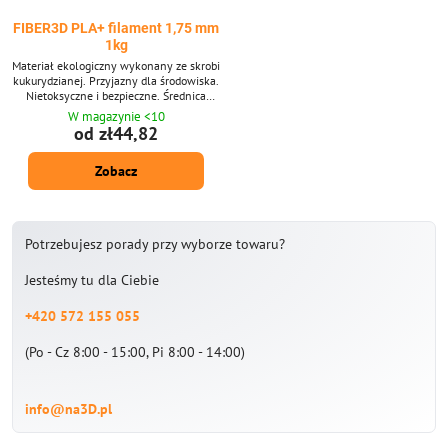
FIBER3D PLA+ filament 1,75 mm
1kg
Materiał ekologiczny wykonany ze skrobi
kukurydzianej. Przyjazny dla środowiska.
Nietoksyczne i bezpieczne. Średnica
filamentu: 1,75 mm ± 0,02 mm. Pakiet
W magazynie <10
1 kg - zawiera około 335 m strun o
od zł44,82
średnicy 1,75 mm. Dostarczone w
szerokiej gamie kolorów 38 odcieni.
Zobacz
Dostarczamy również materiał PLA po
10 -metrowych paczkach dla długopisów
3D.
Potrzebujesz porady przy wyborze towaru?
Jesteśmy tu dla Ciebie
+420 572 155 055
(Po - Cz 8:00 - 15:00, Pi 8:00 - 14:00)
info@na3D.pl