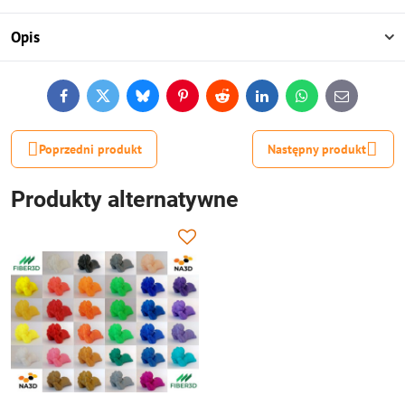
Opis
Facebook
Twitter
Bluesky
Pinterest
Reddit
LinkedIn
WhatsApp
E-
mail
Poprzedni produkt
Następny produkt
Produkty alternatywne