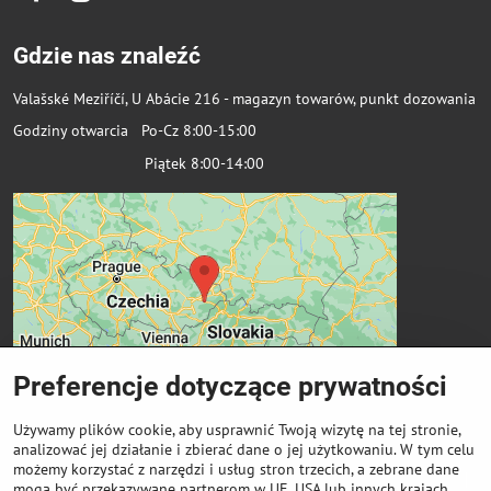
Facebook
Instagram
Gdzie nas znaleźć
Valašské Meziříčí, U Abácie 216 - magazyn towarów, punkt dozowania
Godziny otwarcia Po-Cz 8:00-15:00
Piątek 8:00-14:00
Preferencje dotyczące prywatności
Używamy plików cookie, aby usprawnić Twoją wizytę na tej stronie,
analizować jej działanie i zbierać dane o jej użytkowaniu. W tym celu
możemy korzystać z narzędzi i usług stron trzecich, a zebrane dane
Ważne linki
mogą być przekazywane partnerom w UE, USA lub innych krajach.