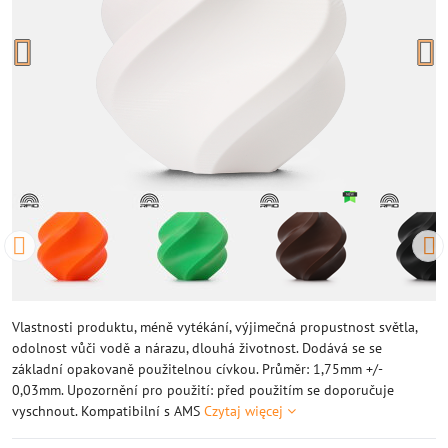
Vlastnosti produktu, méně vytékání, výjimečná propustnost světla,
odolnost vůči vodě a nárazu, dlouhá životnost. Dodává se se
základní opakovaně použitelnou cívkou. Průměr: 1,75mm +/-
0,03mm. Upozornění pro použití: před použitím se doporučuje
vyschnout. Kompatibilní s AMS
Czytaj więcej