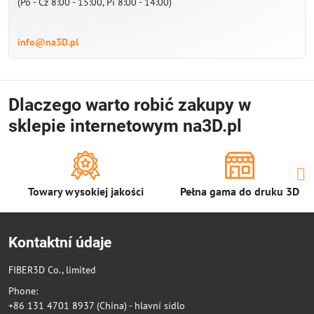
(Po - Cz 8:00 - 15:00, Pi 8:00 - 14:00)
info@na3D.pl
Dlaczego warto robić zakupy w
sklepie internetowym na3D.pl
Towary wysokiej jakości
Pełna gama do druku 3D
Kontaktní údaje
FIBER3D Co., limited
Phone:
+86 131 4701 8937 (China) - hlavní sídlo