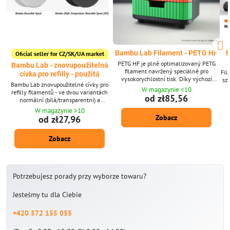
Bambu Lab Filament - PETG HF
F
Oficial seller for CZ/SK/UA market
PETG HF je plně optimalizovaný PETG
Bambu Lab - znovupoužitelná
filament navržený speciálně pro
Fil
cívka pro refilly - použitá
vysokorychlostní tisk. Díky výchozí
sz
Bambu Lab znovupoužitelné cívky pro
rychlosti tisku, která je dvakrát rychlejší
W magazynie <10
refilly filamentů - ve dvou variantách
než u standardních filamentů PETG,
odp
od zł85,56
normální (bílá/transparentní) a
posouvá PETG HF vaši efektivitu tisku do
Ś
vysokoteplotní opakovaně použitelná
nových výšin.
W magazynie >10
mm
cívka (černá)
Zobacz
od zł27,96
st
w 
Mat
Zobacz
10-
Potrzebujesz porady przy wyborze towaru?
Jesteśmy tu dla Ciebie
+420 572 155 055