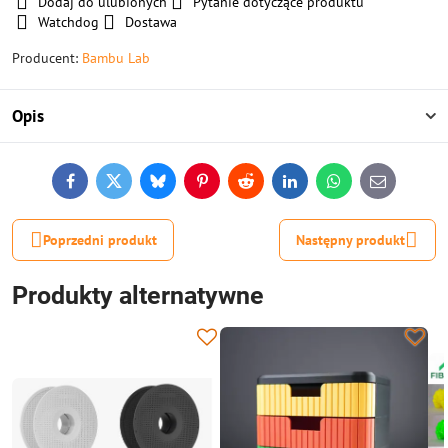
Dodaj do ulubionych
Pytanie dotyczące produktu
Watchdog
Dostawa
Producent:
Bambu Lab
Opis
Facebook
Twitter
Bluesky
Pinterest
Reddit
LinkedIn
WhatsApp
E-
mail
Poprzedni produkt
Następny produkt
Produkty alternatywne