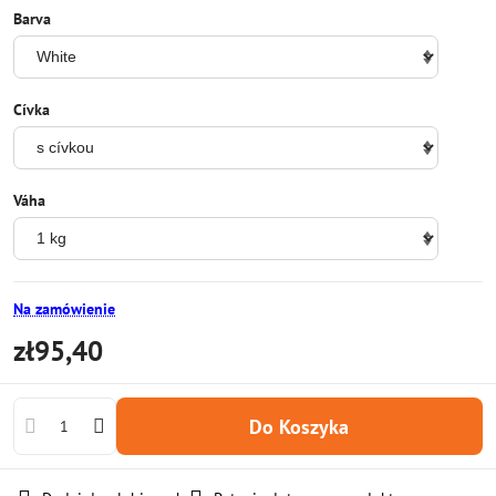
Barva
Cívka
Váha
Na zamówienie
zł95,40
Do Koszyka