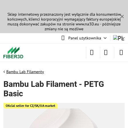
Sklep internetowy przeznaczony jest wyłącznie dla konsumentów
✕
końcowych, klienci korporacyjni wymagający faktury europejskiej
muszą dokonywać zakupów na stronie
www.na3D.eu
- późniejsze
zmiany nie są możliwe
Panel użytkownika
Bambu Lab Filamenty
Bambu Lab Filament - PETG
Basic
Oficial seller for CZ/SK/UA market