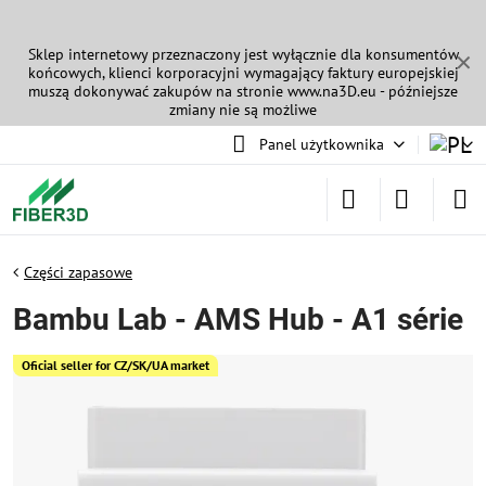
Sklep internetowy przeznaczony jest wyłącznie dla konsumentów
✕
końcowych, klienci korporacyjni wymagający faktury europejskiej
muszą dokonywać zakupów na stronie
www.na3D.eu
- późniejsze
zmiany nie są możliwe
Panel użytkownika
Części zapasowe
Bambu Lab - AMS Hub - A1 série
Oficial seller for CZ/SK/UA market