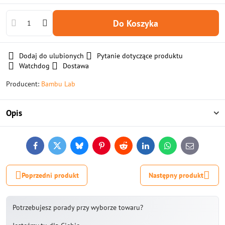
Do Koszyka
Dodaj do ulubionych
Pytanie dotyczące produktu
Watchdog
Dostawa
Producent:
Bambu Lab
Opis
Facebook
Twitter
Bluesky
Pinterest
Reddit
LinkedIn
WhatsApp
E-
mail
Poprzedni produkt
Następny produkt
Potrzebujesz porady przy wyborze towaru?