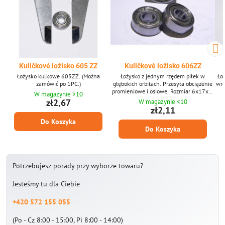
Kuličkové ložisko 605 ZZ
Kuličkové ložisko 606ZZ
Łożysko kulkowe 605ZZ. (Można
Łożysko z jednym rzędem piłek w
Łoż
zamówić po 1PC.)
głębokich orbitach. Przesyła obciążenie
wro
promieniowe i osiowe. Rozmiar 6x17x6.
W magazynie >10
(Produkt można zamówić po 1 sztuce,
zł2,67
W magazynie <10
zdjęcie jest tylko ilustracyjne.)
zł2,11
Do Koszyka
Do Koszyka
Potrzebujesz porady przy wyborze towaru?
Jesteśmy tu dla Ciebie
+420 572 155 055
(Po - Cz 8:00 - 15:00, Pi 8:00 - 14:00)