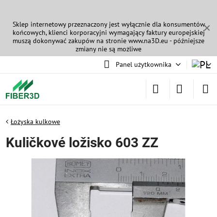
Sklep internetowy przeznaczony jest wyłącznie dla konsumentów
✕
końcowych, klienci korporacyjni wymagający faktury europejskiej
muszą dokonywać zakupów na stronie
www.na3D.eu
- późniejsze
zmiany nie są możliwe
Panel użytkownika
Łożyska kulkowe
Kuličkové ložisko 603 ZZ