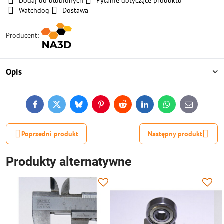
Dodaj do ulubionych
Pytanie dotyczące produktu
Watchdog
Dostawa
Producent:
Opis
Facebook
Twitter
Bluesky
Pinterest
Reddit
LinkedIn
WhatsApp
E-
mail
Poprzedni produkt
Następny produkt
Produkty alternatywne