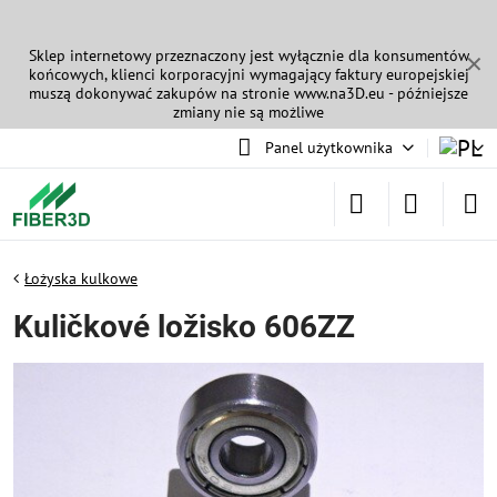
Sklep internetowy przeznaczony jest wyłącznie dla konsumentów
✕
końcowych, klienci korporacyjni wymagający faktury europejskiej
muszą dokonywać zakupów na stronie
www.na3D.eu
- późniejsze
zmiany nie są możliwe
Panel użytkownika
Łożyska kulkowe
Kuličkové ložisko 606ZZ