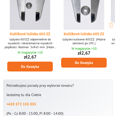
Kuličkové ložisko 603 ZZ
Kuličkové ložisko 605 ZZ
Łożysko 603ZZ odpowiednie do
Łożysko kulkowe 605ZZ. (Można
Łoż
wysokich i ekstremalnie wysokich
zamówić po 1PC.)
wro
prędkości. Rozmiar: 3x9x5 mm. (Można
W magazynie >10
zamówić po 1 szt.)
zł2,67
W magazynie >10
zł2,67
Do Koszyka
Do Koszyka
Potrzebujesz porady przy wyborze towaru?
Jesteśmy tu dla Ciebie
+420 572 155 055
(Po - Cz 8:00 - 15:00, Pi 8:00 - 14:00)