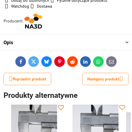
Dodaj do ulubionych
Pytanie dotyczące produktu
Watchdog
Dostawa
Producent:
Opis
Facebook
Twitter
Bluesky
Pinterest
Reddit
LinkedIn
WhatsApp
E-
mail
Poprzedni produkt
Następny produkt
Produkty alternatywne