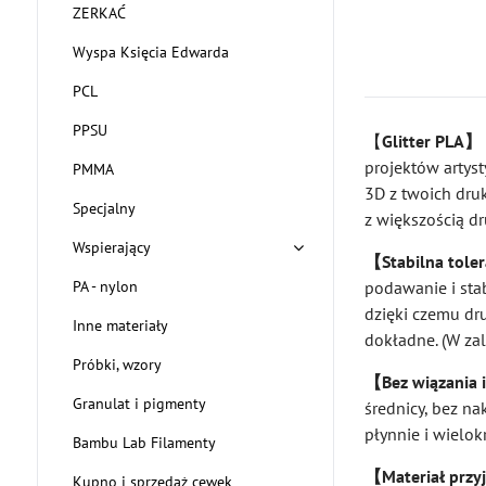
ZERKAĆ
Wyspa Księcia Edwarda
PCL
PPSU
【
Glitter PLA】
projektów artys
PMMA
3D z twoich dru
Specjalny
z większością d
Wspierający
【Stabilna tole
PA - nylon
podawanie i sta
dzięki czemu dr
Inne materiały
dokładne. (W zal
Próbki, wzory
【Bez wiązania i
Granulat i pigmenty
średnicy, bez na
płynnie i wielok
Bambu Lab Filamenty
【Materiał przyj
Kupno i sprzedaż cewek