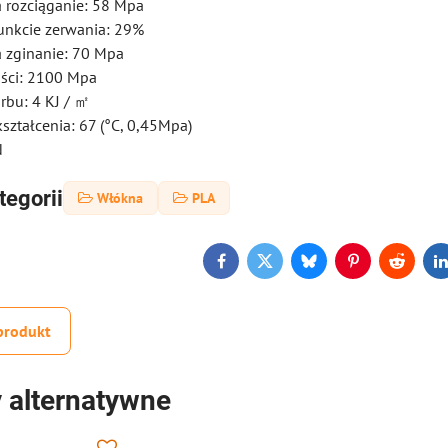
 rozciąganie: 58 Mpa
unkcie zerwania: 29%
 zginanie: 70 Mpa
ości: 2100 Mpa
rbu: 4 KJ / ㎡
ształcenia: 67 (°C, 0,45Mpa)
N
tegorii
Włókna
PLA
Facebook
Twitter
Bluesky
Pinterest
Reddit
L
produkt
 alternatywne