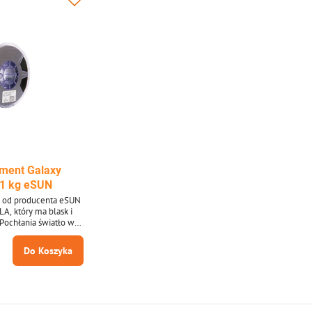
ament Galaxy
 1 kg eSUN
A od producenta eSUN
LA, który ma blask i
 Pochłania światło w
 nocy.
Do Koszyka