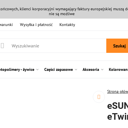
końcowych, klienci korporacyjni wymagający faktury europejskiej muszą
nie są możliwe
 warunki
Wysyłka i płatność
Kontakty
Szukaj
otopolimery - żywice
Części zapasowe
Akcesoria
Kolorowani
Strona głó
eSUN
eTwi