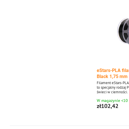
eStars-PLA fil
Black 1,75 mm
Filament eStars-PL
to specjalny rodzaj P
świeci w ciemności.
ciągu dnia i świeci w
W magazynie <10
zł102,42