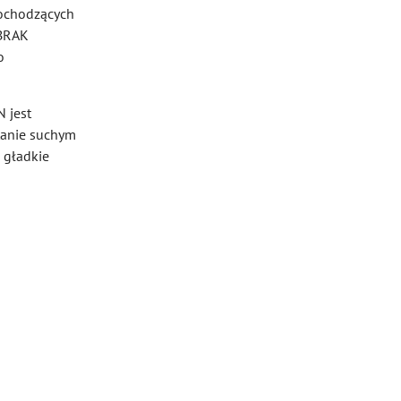
ochodzących
 BRAK
o
 jest
tanie suchym
 gładkie