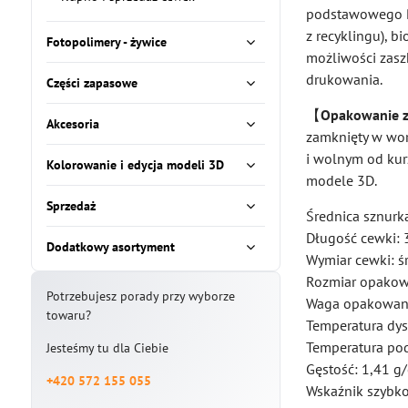
podstawowego P
z recyklingu), 
Fotopolimery - żywice
możliwości zasz
drukowania.
Części zapasowe
【
Opakowanie z
Akcesoria
zamknięty w wor
i wolnym od kurz
Kolorowanie i edycja modeli 3D
modele 3D.
Sprzedaż
Średnica sznurk
Długość cewki:
Dodatkowy asortyment
Wymiar cewki: 
Rozmiar opako
Potrzebujesz porady przy wyborze
Waga opakowani
towaru?
Temperatura dy
Temperatura po
Jesteśmy tu dla Ciebie
Gęstość: 1,41 g
+420 572 155 055
Wskaźnik szybko