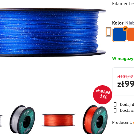
Filament e
Kolor
W magazy
zł101,02
zł9
zł101,02
1%
Dodaj 
Dostaw
Producent: