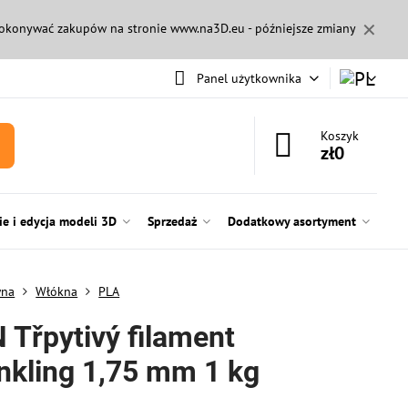
✕
 dokonywać zakupów na stronie
www.na3D.eu
- późniejsze zmiany
Panel użytkownika
Koszyk
zł0
e i edycja modeli 3D
Sprzedaż
Dodatkowy asortyment
wna
Włókna
PLA
 Třpytivý filament
nkling 1,75 mm 1 kg