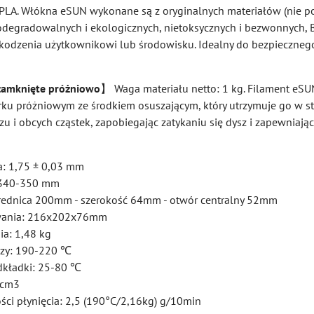
LA. Włókna eSUN wykonane są z oryginalnych materiałów (nie p
biodegradowalnych i ekologicznych, nietoksycznych i bezwonnych,
kodzenia użytkownikowi lub środowisku. Idealny do bezpieczneg
amknięte próżniowo
】 Waga materiału netto: 1 kg. Filament eSUN
ku próżniowym ze środkiem osuszającym, który utrzymuje go w s
u i obcych cząstek, zapobiegając zatykaniu się dysz i zapewniając
a: 1,75 ± 0,03 mm
 340-350 mm
średnica 200mm - szerokość 64mm - otwór centralny 52mm
wania: 216x202x76mm
a: 1,48 kg
szy: 190-220 ℃
dkładki: 25-80 ℃
/cm3
ści płynięcia: 2,5 (190°C/2,16kg) g/10min