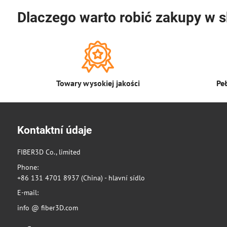
Dlaczego warto robić zakupy w s
Towary wysokiej jakości
Pe
Kontaktní údaje
FIBER3D Co., limited
Phone:
+86 131 4701 8937 (China) - hlavní sídlo
E-mail:
info @ fiber3D.com