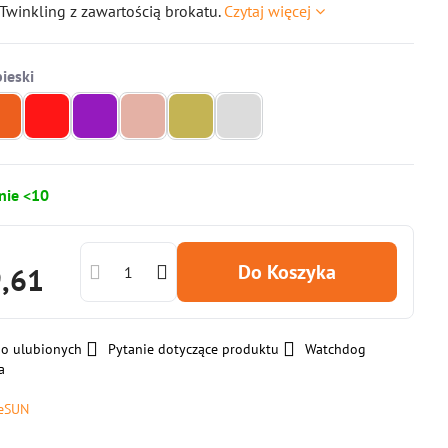
Twinkling z zawartością brokatu.
Czytaj więcej
nie <10
Do Koszyka
9,61
do ulubionych
Pytanie dotyczące produktu
Watchdog
a
eSUN