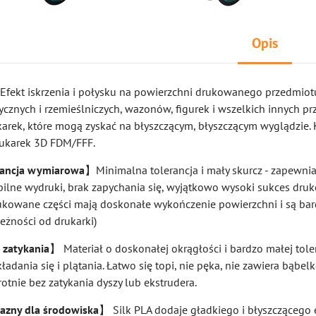
Opis
Efekt iskrzenia i połysku na powierzchni drukowanego przedmiotu
tycznych i rzemieślniczych, wazonów, figurek i wszelkich innych 
karek, które mogą zyskać na błyszczącym, błyszczącym wyglądzie.
rukarek 3D FDM/FFF.
rancja wymiarowa
】Minimalna tolerancja i mały skurcz - zapewnia
bilne wydruki, brak zapychania się, wyjątkowo wysoki sukces dru
ukowane części mają doskonałe wykończenie powierzchni i są ba
eżności od drukarki)
 zatykania
】 Materiał o doskonałej okrągłości i bardzo małej tole
kładania się i plątania. Łatwo się topi, nie pęka, nie zawiera bąbel
rotnie bez zatykania dyszy lub ekstrudera.
azny dla środowiska
】 Silk PLA dodaje gładkiego i błyszczącego 