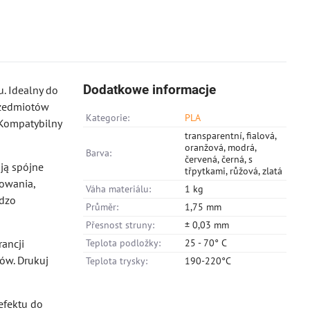
Dodatkowe informacje
. Idealny do
przedmiotów
Kategorie:
PLA
 Kompatybilny
transparentní, fialová,
oranžová, modrá,
Barva:
červená, černá, s
ją spójne
třpytkami, růžová, zlatá
kowania,
Váha materiálu:
1 kg
rdzo
Průměr:
1,75 mm
Přesnost struny:
± 0,03 mm
rancji
Teplota podložky:
25 - 70° C
ków. Drukuj
Teplota trysky:
190-220°C
efektu do