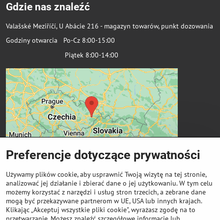
Gdzie nas znaleźć
Valašské Meziříčí, U Abácie 216 - magazyn towarów, punkt dozowania
Godziny otwarcia Po-Cz 8:00-15:00
Piątek 8:00-14:00
Preferencje dotyczące prywatności
Używamy plików cookie, aby usprawnić Twoją wizytę na tej stronie,
analizować jej działanie i zbierać dane o jej użytkowaniu. W tym celu
możemy korzystać z narzędzi i usług stron trzecich, a zebrane dane
Ważne linki
mogą być przekazywane partnerom w UE, USA lub innych krajach.
Klikając „Akceptuj wszystkie pliki cookie", wyrażasz zgodę na to
przetwarzanie. Możesz znaleźć szczegółowe informacje lub