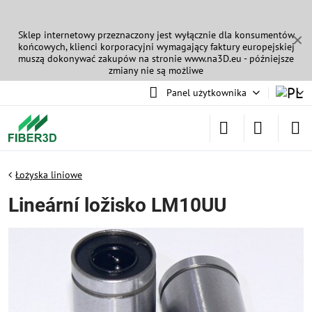
Sklep internetowy przeznaczony jest wyłącznie dla konsumentów
✕
końcowych, klienci korporacyjni wymagający faktury europejskiej
muszą dokonywać zakupów na stronie
www.na3D.eu
- późniejsze
zmiany nie są możliwe
Panel użytkownika
Łożyska liniowe
Lineární ložisko LM10UU