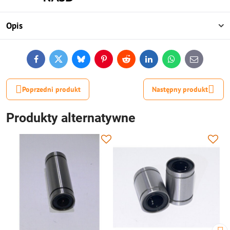
Opis
Facebook
Twitter
Bluesky
Pinterest
Reddit
LinkedIn
WhatsApp
E-
mail
Poprzedni produkt
Następny produkt
Produkty alternatywne