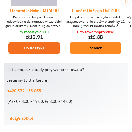
Lineární ložisko LM10LUU
Lineární ložisko LM12UU
Przedłużone łożysko liniowe
Łożysko liniowe z 4 rzędami kulek
Wyd
odpowiednie do montażu w szerokiej
przystosowane do prętów o średnicy 12
do
gamie drukarek. Nadaje się do drążków
mm. (Produkt można zamówić
N
prowadzących o średnicy 10 mm.
jednorazowo po 1 sztuce, zdjęcie ma
mm.
W magazynie >10
Chwilowo wyprzedane
(Produkt można zamówić na 1 szt.)
charakter poglądowy.)
zł13,91
zł6,88
Do Koszyka
Zobacz
Potrzebujesz porady przy wyborze towaru?
Jesteśmy tu dla Ciebie
+420 572 155 055
(Po - Cz 8:00 - 15:00, Pi 8:00 - 14:00)
info@na3D.pl