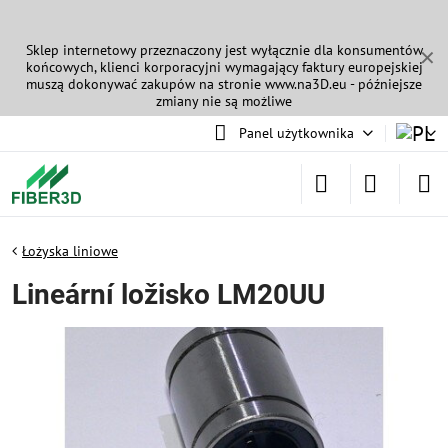
Sklep internetowy przeznaczony jest wyłącznie dla konsumentów
✕
końcowych, klienci korporacyjni wymagający faktury europejskiej
muszą dokonywać zakupów na stronie
www.na3D.eu
- późniejsze
zmiany nie są możliwe
Panel użytkownika
Łożyska liniowe
Lineární ložisko LM20UU