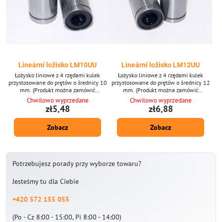
Lineární ložisko LM10UU
Lineární ložisko LM12UU
Łożysko liniowe z 4 rzędami kulek
Łożysko liniowe z 4 rzędami kulek
przystosowane do prętów o średnicy 10
przystosowane do prętów o średnicy 12
mm. (Produkt można zamówić
mm. (Produkt można zamówić
jednorazowo po 1 sztuce, zdjęcie ma
jednorazowo po 1 sztuce, zdjęcie ma
Chwilowo wyprzedane
Chwilowo wyprzedane
charakter poglądowy.)
charakter poglądowy.)
zł5,48
zł6,88
Zobacz
Zobacz
Potrzebujesz porady przy wyborze towaru?
Jesteśmy tu dla Ciebie
+420 572 155 055
(Po - Cz 8:00 - 15:00, Pi 8:00 - 14:00)