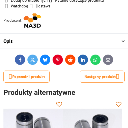
Dodaj do ulubionych
Pytanie dotyczące produktu
Watchdog
Dostawa
Producent:
Opis
Facebook
Twitter
Bluesky
Pinterest
Reddit
LinkedIn
WhatsApp
E-
mail
Poprzedni produkt
Następny produkt
Produkty alternatywne