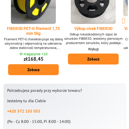
FIBER3D PET-G filament 1,75
Výkup cívek FIBER3D
Vz
mm 5kg
Odkup nieuszkodzonych szpul ze
sznurków FIBER3D. Jesteśmy pierwszym
Filament PET-G charakteryzuje się dobrą
Ci
producentem sznurków, który poddaje
sztywnością i odpornością na uderzenia.
recyklingowi szpule i pudełka z
dobra stabilność temperaturowa,
ude
Wykup
filamentem, a kupujemy je od 2020
odporność na kwasy i rozpuszczalniki.
od
W magazynie <10
roku.
Średnica filamentu: 1,75 mm ± 0,02
Ś
zł168,45
Zobacz
mm. Opakowanie 5 kg - zawiera ok.
1660 m sznurka o średnicy 1,75 mm.
Zobacz
Dostarczany w szerokiej gamie kolorów.
s
Mat
Potrzebujesz porady przy wyborze towaru?
Jesteśmy tu dla Ciebie
+420 572 155 055
(Po - Cz 8:00 - 15:00, Pi 8:00 - 14:00)