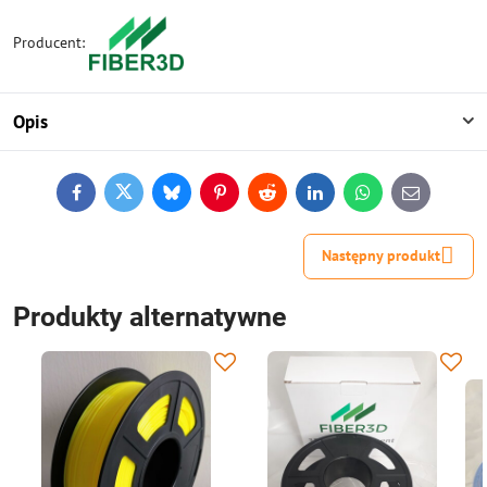
Producent:
Opis
Facebook
Twitter
Bluesky
Pinterest
Reddit
LinkedIn
WhatsApp
E-
mail
Następny produkt
Produkty alternatywne