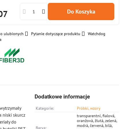
Do Koszyka
07
do ulubionych
Pytanie dotyczące produktu
Watchdog
a
Dodatkowe informacje
 wytrzymały
Kategorie:
Próbki, wzory
 niski skurcz
transparentní, fialová,
oranžová, žlutá, zelená,
riały do
modrá, červená, bílá,
Barva:
 butelki PET.