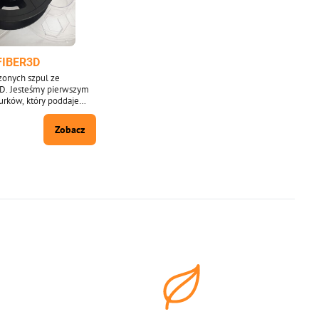
FIBER3D
onych szpul ze
D. Jesteśmy pierwszym
rków, który poddaje
le i pudełka z
pujemy je od 2020 roku.
Zobacz