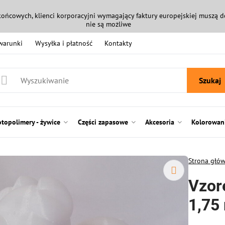
końcowych, klienci korporacyjni wymagający faktury europejskiej muszą
nie są możliwe
 warunki
Wysyłka i płatność
Kontakty
Szukaj
otopolimery - żywice
Części zapasowe
Akcesoria
Kolorowani
Strona głó
Vzor
1,75