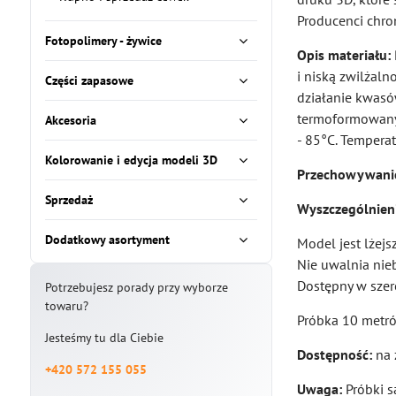
Producenci chro
Fotopolimery - żywice
Opis materiału:
i niską zwilżaln
Części zapasowe
działanie kwasó
termoformowany 
Akcesoria
- 85°C. Tempera
Kolorowanie i edycja modeli 3D
Przechowywani
Sprzedaż
Wyszczególnien
Dodatkowy asortyment
Model jest lżej
Nie uwalnia ni
Dostępny w szer
Potrzebujesz porady przy wyborze
towaru?
Próbka 10 metró
Jesteśmy tu dla Ciebie
Dostępność:
na 
+420 572 155 055
Uwaga:
Próbki s