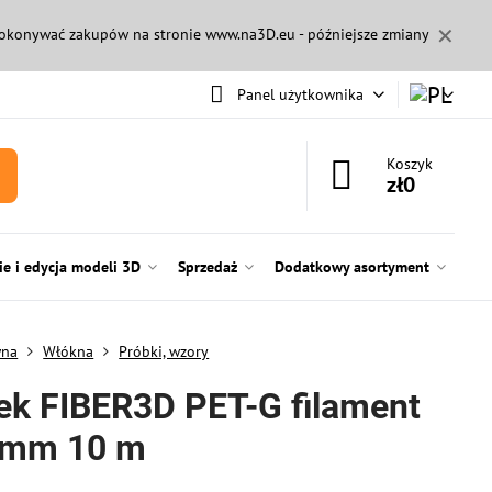
✕
 dokonywać zakupów na stronie
www.na3D.eu
- późniejsze zmiany
Panel użytkownika
Koszyk
zł0
e i edycja modeli 3D
Sprzedaż
Dodatkowy asortyment
wna
Włókna
Próbki, wzory
ek FIBER3D PET-G filament
 mm 10 m