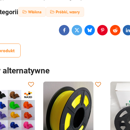
tegorii
Włókna
Próbki, wzory
Facebook
Twitter
Bluesky
Pinterest
Reddit
L
produkt
 alternatywne