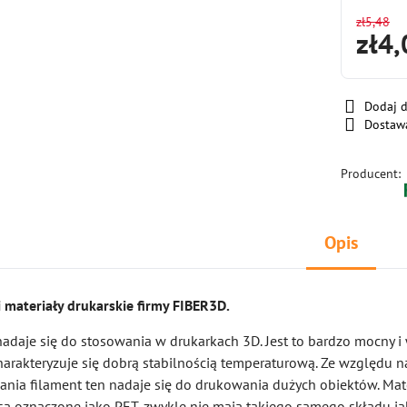
zł5,48
zł4,
Dodaj 
Dostaw
Producent:
Opis
i materiały drukarskie firmy FIBER3D.
adaje się do stosowania w drukarkach 3D. Jest to bardzo mocny i
charakteryzuje się dobrą stabilnością temperaturową. Ze względu na
nia filament ten nadaje się do drukowania dużych obiektów. Mate
są oznaczone jako PET, zwykle nie mają takiego samego składu jak