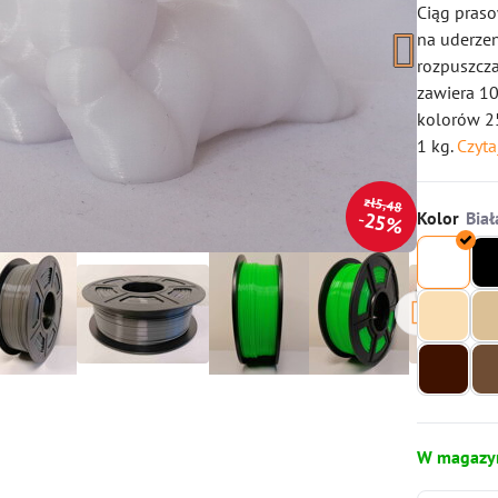
Ciąg praso
na uderzen
rozpuszcza
zawiera 10
kolorów 25
1 kg.
Czyta
zł5,48
Kolor
25%
W magazy