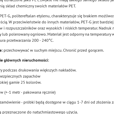
nią skład chemiczny swoich materiałów PET.
PET-G, politereftalan etylenu, charakteryzuje się brakiem możliwo
ością. W przeciwieństwie do innych materiałów, PET-G jest bardzie
w i rozpuszczalników oraz wysokich i niskich temperatur. Nadruk
lub polerowany ogniowo. Materiał jest odporny na temperatury w
tura przetwarzania 200 - 240°C.
e:
przechowywać w suchym miejscu. Chronić przed gorącem.
ie głównych nieruchomości:
szy podczas drukowania większych nakładów.
ebezpiecznych zapachów
okiej gamie 25 kolorów.
w (+-1 metr - pakowana ręcznie)
zamówienie - próbki będą dostępne w ciągu 1-7 dni od złożenia 
ą przeznaczone do natychmiastowego użycia.