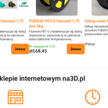
filament 1,75
FIBER3D PET-G filament 1,75
Výkup cívek 
mm 5kg
Odkup nieuszkodz
sznurków FIBER3
akteryzuje się dobrą
Filament PET-G charakteryzuje się dobrą
producentem sznu
ością na uderzenie,
sztywnością i odpornością na uderzenia.
recyklingowi szpu
emperatury,
dobra stabilność temperaturowa,
filamentem, a ku
 i rozpuszczalniki.
odporność na kwasy i rozpuszczalniki.
Wykup
W magazynie <10
 1,75 mm ± 0,02 mm.
Średnica filamentu: 1,75 mm ± 0,02 mm.
Zobacz
Zobacz
zł168,45
a około 332 m strun o
Opakowanie 5 kg - zawiera ok. 1660 m
Dostarczone w
sznurka o średnicy 1,75 mm. Dostarczany
orów 20 odcieni.
w szerokiej gamie kolorów.
 również dostępny po
ach dla długopisów
klepie internetowym na3D.pl