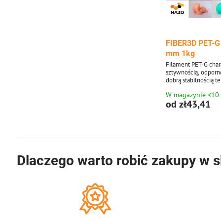
FIBER3D PET-G 
mm 1kg
Filament PET-G char
sztywnością, odporn
dobrą stabilnością t
odpornością na kwasy
W magazynie <10
Średnica filamentu:
od zł43,41
Pakiet 1 kg - zawier
średnicy 1,75 mm. 
szerokiej gamie kol
Materiał PET-G jest
10-metrowych paczk
3D.
Dlaczego warto robić zakupy w s