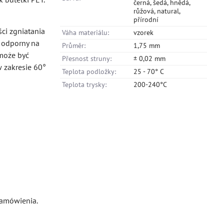
černá, šedá, hnědá,
růžová, natural,
přírodní
ści zgniatania
Váha materiálu:
vzorek
j odporny na
Průměr:
1,75 mm
 może być
Přesnost struny:
± 0,02 mm
 zakresie 60°
Teplota podložky:
25 - 70° C
Teplota trysky:
200-240°C
zamówienia.