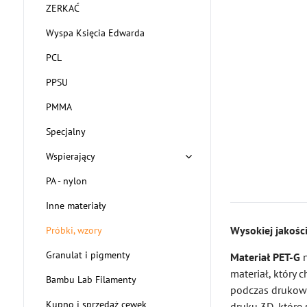
ZERKAĆ
Wyspa Księcia Edwarda
PCL
PPSU
PMMA
Specjalny
Wspierający
PA - nylon
Inne materiały
Wysokiej jakośc
Próbki, wzory
Granulat i pigmenty
Materiał PET-G
n
materiał, który 
Bambu Lab Filamenty
podczas drukowa
Kupno i sprzedaż cewek
druku 3D, które 