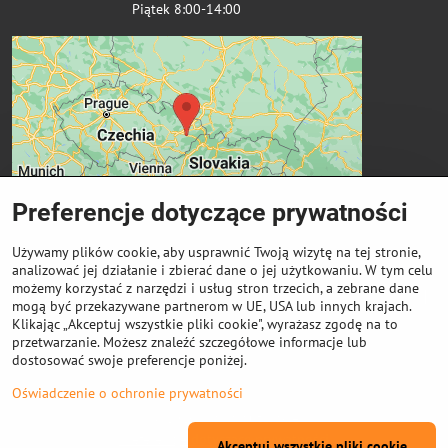
Piątek 8:00-14:00
Preferencje dotyczące prywatności
Używamy plików cookie, aby usprawnić Twoją wizytę na tej stronie,
analizować jej działanie i zbierać dane o jej użytkowaniu. W tym celu
możemy korzystać z narzędzi i usług stron trzecich, a zebrane dane
Ważne linki
mogą być przekazywane partnerom w UE, USA lub innych krajach.
Klikając „Akceptuj wszystkie pliki cookie", wyrażasz zgodę na to
przetwarzanie. Możesz znaleźć szczegółowe informacje lub
Odkup cewek
dostosować swoje preferencje poniżej.
Oświadczenie o ochronie prywatności
©
2026
Prawa autorskie
Preferencje dotyczące prywatności
Akceptuj wszystkie pliki cookie