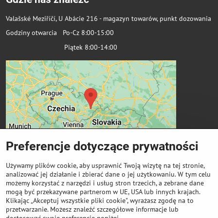
Valašské Meziříčí, U Abácie 216 - magazyn towarów, punkt dozowania
Godziny otwarcia Po-Cz 8:00-15:00
Piątek 8:00-14:00
Preferencje dotyczące prywatności
Używamy plików cookie, aby usprawnić Twoją wizytę na tej stronie,
analizować jej działanie i zbierać dane o jej użytkowaniu. W tym celu
możemy korzystać z narzędzi i usług stron trzecich, a zebrane dane
Ważne linki
mogą być przekazywane partnerom w UE, USA lub innych krajach.
Klikając „Akceptuj wszystkie pliki cookie", wyrażasz zgodę na to
przetwarzanie. Możesz znaleźć szczegółowe informacje lub
Odkup cewek