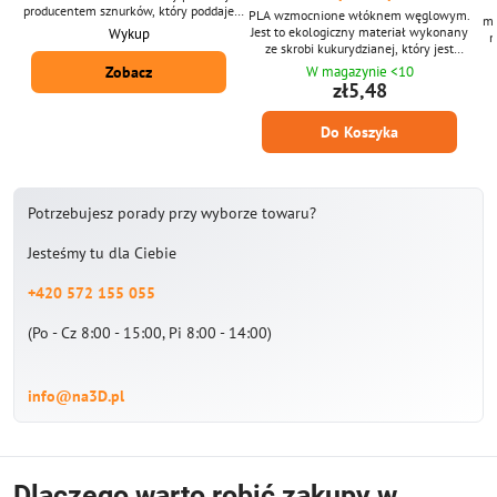
producentem sznurków, który poddaje
PLA wzmocnione włóknem węglowym.
mi
recyklingowi szpule i pudełka z
Jest to ekologiczny materiał wykonany
Wykup
m
filamentem, a kupujemy je od 2020
ze skrobi kukurydzianej, który jest
roku.
przyjazny dla środowiska. Nietoksyczne i
Zobacz
W magazynie <10
opa
bezpieczne. Średnica filamentu: 1,75
zł5,48
1
mm ± 0,02 mm. Pakiet zawiera 10 m
strun o średnicy 1,75 mm. Dostarczamy
tr
Do Koszyka
również PLA z włókna węglowego w
v
pakiecie 1 kg.
Potrzebujesz porady przy wyborze towaru?
Jesteśmy tu dla Ciebie
+420 572 155 055
(Po - Cz 8:00 - 15:00, Pi 8:00 - 14:00)
info@na3D.pl
Dlaczego warto robić zakupy w