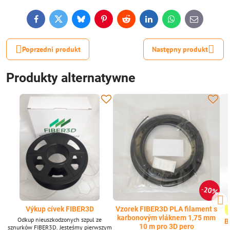
Facebook
Twitter
Bluesky
Pinterest
Reddit
LinkedIn
WhatsApp
E-
mail
Poprzedni produkt
Następny produkt
Produkty alternatywne
20%
Výkup cívek FIBER3D
Vzorek FIBER3D PLA filament s
karbonovým vláknem 1,75 mm
Odkup nieuszkodzonych szpul ze
B
10 m pro 3D pero
sznurków FIBER3D. Jesteśmy pierwszym