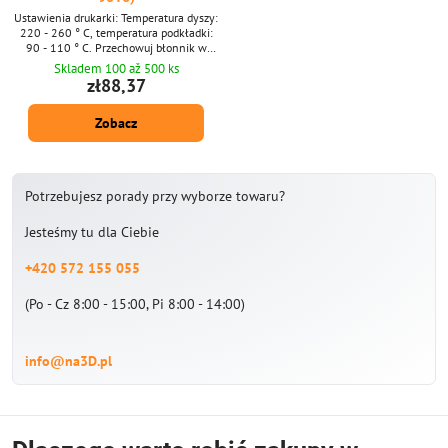
Ustawienia drukarki: Temperatura dyszy:
220 - 260 ° C, temperatura podkładki:
90 - 110 ° C. Przechowuj błonnik w
torbie, suchy i ciemny.
Skladem 100 až 500 ks
zł88,37
Zobacz
Potrzebujesz porady przy wyborze towaru?
Jesteśmy tu dla Ciebie
+420 572 155 055
(Po - Cz 8:00 - 15:00, Pi 8:00 - 14:00)
info@na3D.pl