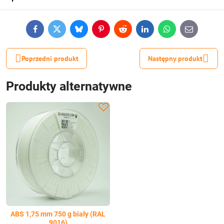
Facebook
Twitter
Bluesky
Pinterest
Reddit
LinkedIn
WhatsApp
E-
mail
Poprzedni produkt
Następny produkt
Produkty alternatywne
ABS 1,75 mm 750 g biały (RAL
9016)