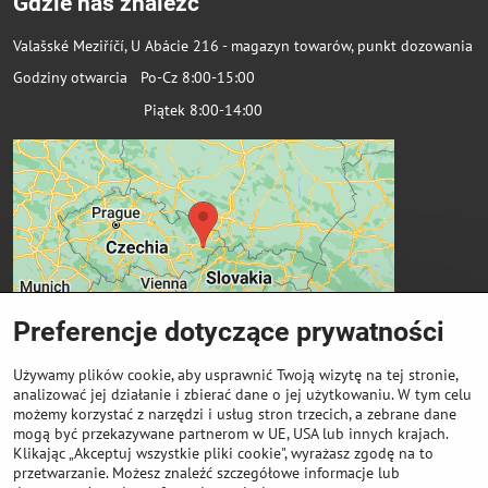
Gdzie nas znaleźć
Valašské Meziříčí, U Abácie 216 - magazyn towarów, punkt dozowania
Godziny otwarcia Po-Cz 8:00-15:00
Piątek 8:00-14:00
Preferencje dotyczące prywatności
Używamy plików cookie, aby usprawnić Twoją wizytę na tej stronie,
analizować jej działanie i zbierać dane o jej użytkowaniu. W tym celu
możemy korzystać z narzędzi i usług stron trzecich, a zebrane dane
Ważne linki
mogą być przekazywane partnerom w UE, USA lub innych krajach.
Klikając „Akceptuj wszystkie pliki cookie", wyrażasz zgodę na to
przetwarzanie. Możesz znaleźć szczegółowe informacje lub
Odkup cewek