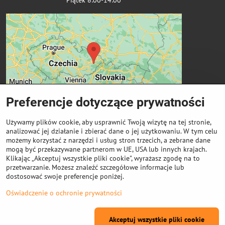
Preferencje dotyczące prywatności
Używamy plików cookie, aby usprawnić Twoją wizytę na tej stronie,
analizować jej działanie i zbierać dane o jej użytkowaniu. W tym celu
możemy korzystać z narzędzi i usług stron trzecich, a zebrane dane
Ważne linki
mogą być przekazywane partnerom w UE, USA lub innych krajach.
Klikając „Akceptuj wszystkie pliki cookie", wyrażasz zgodę na to
przetwarzanie. Możesz znaleźć szczegółowe informacje lub
Odkup cewek
dostosować swoje preferencje poniżej.
Oświadczenie o ochronie prywatności
©
2026
Prawa autorskie
Preferencje dotyczące prywatności
Akceptuj wszystkie pliki cookie