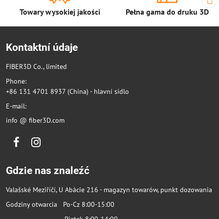
Towary wysokiej jakości
Pełna gama do druku 3D
Kontaktní údaje
FIBER3D Co., limited
Phone:
+86 131 4701 8937 (China) - hlavní sídlo
E-mail:
info @ fiber3D.com
Facebook
Instagram
Gdzie nas znaleźć
Valašské Meziříčí, U Abácie 216 - magazyn towarów, punkt dozowania
Godziny otwarcia Po-Cz 8:00-15:00
Piątek 8:00-14:00