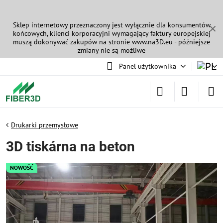
Sklep internetowy przeznaczony jest wyłącznie dla konsumentów
✕
końcowych, klienci korporacyjni wymagający faktury europejskiej
muszą dokonywać zakupów na stronie
www.na3D.eu
- późniejsze
zmiany nie są możliwe
Panel użytkownika
Drukarki przemysłowe
3D tiskárna na beton
NOWOŚĆ