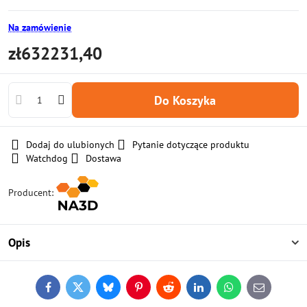
Na zamówienie
zł632231,40
Do Koszyka
Dodaj do ulubionych
Pytanie dotyczące produktu
Watchdog
Dostawa
Producent:
Opis
Facebook
Twitter
Bluesky
Pinterest
Reddit
LinkedIn
WhatsApp
E-
mail