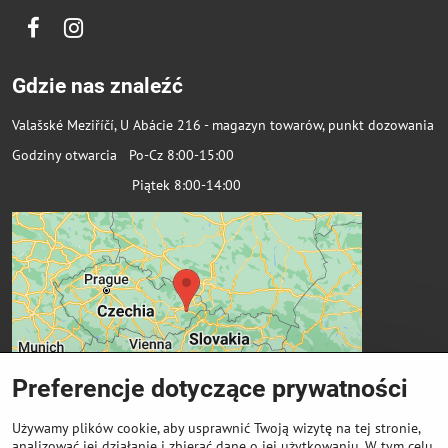
Facebook
Instagram
Gdzie nas znaleźć
Valašské Meziříčí, U Abácie 216 - magazyn towarów, punkt dozowania
Godziny otwarcia Po-Cz 8:00-15:00
Piątek 8:00-14:00
Preferencje dotyczące prywatności
Używamy plików cookie, aby usprawnić Twoją wizytę na tej stronie,
analizować jej działanie i zbierać dane o jej użytkowaniu. W tym celu