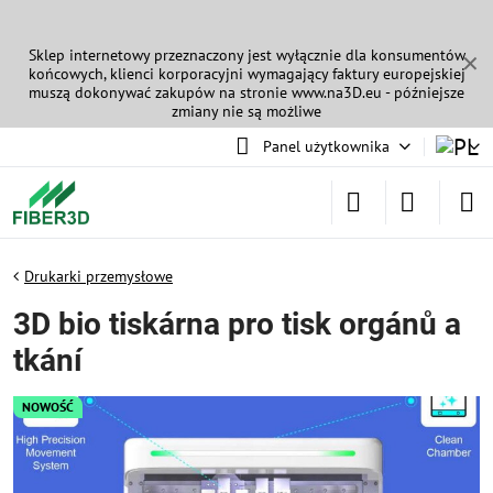
Sklep internetowy przeznaczony jest wyłącznie dla konsumentów
✕
końcowych, klienci korporacyjni wymagający faktury europejskiej
muszą dokonywać zakupów na stronie
www.na3D.eu
- późniejsze
zmiany nie są możliwe
Panel użytkownika
Drukarki przemysłowe
3D bio tiskárna pro tisk orgánů a
tkání
NOWOŚĆ