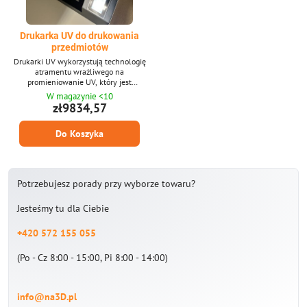
Drukarka UV do drukowania
przedmiotów
Drukarki UV wykorzystują technologię
atramentu wrażliwego na
promieniowanie UV, który jest
natychmiast utwardzany przez lampy
W magazynie <10
UV. Dzięki tej technologii można
zł9834,57
drukować np. na miękkich foliach,
kartonach, a nawet na twardych
Do Koszyka
metalach. Podłoże może być prawie
dowolne, jedynie w przypadku
niektórych wrażliwych materiałów,
takich jak polerowane metale, szkło,
konieczne jest zastosowanie
Potrzebujesz porady przy wyborze towaru?
podkładów...
Jesteśmy tu dla Ciebie
+420 572 155 055
(Po - Cz 8:00 - 15:00, Pi 8:00 - 14:00)
info@na3D.pl