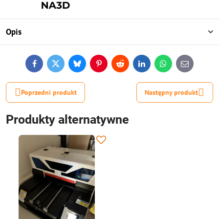
Opis
Facebook
Twitter
Bluesky
Pinterest
Reddit
LinkedIn
WhatsApp
E-
mail
Poprzedni produkt
Następny produkt
Produkty alternatywne