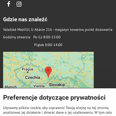
Facebook
Instagram
Gdzie nas znaleźć
Valašské Meziříčí, U Abácie 216 - magazyn towarów, punkt dozowania
Godziny otwarcia Po-Cz 8:00-15:00
Piątek 8:00-14:00
Preferencje dotyczące prywatności
Używamy plików cookie, aby usprawnić Twoją wizytę na tej stronie,
analizować jej działanie i zbierać dane o jej użytkowaniu. W tym celu